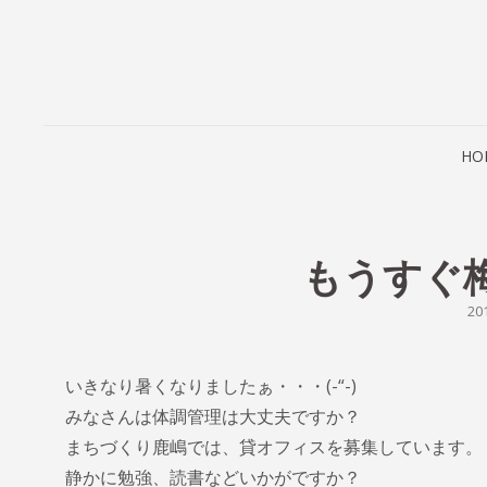
HO
もうすぐ
PO
20
O
いきなり暑くなりましたぁ・・・(-“-)
みなさんは体調管理は大丈夫ですか？
まちづくり鹿嶋では、貸オフィスを募集しています。
静かに勉強、読書などいかがですか？