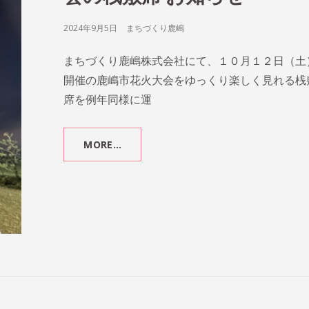
POSTED
2024年9月5日
まちづくり鹿嶋
ON
まちづくり鹿嶋株式会社にて、１０月１２日（土
開催の鹿嶋市花火大会をゆっくり楽しく見れる桟
席を例年同様に運
MORE…
MEET
TO
ART
IN
鹿
嶋
市
花
火
大
会
の