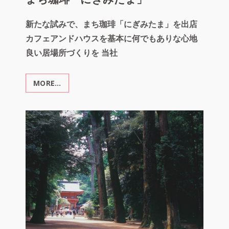
まち珈琲「にぎみたま」
新たな試みで、まち珈琲「にぎみたま」を出店
カフェアンドハウスを基本に何でもありな心地
良い居場所づくりを 当社
MORE…
ま
ち
珈
琲
「に
ぎ
み
た
ま」