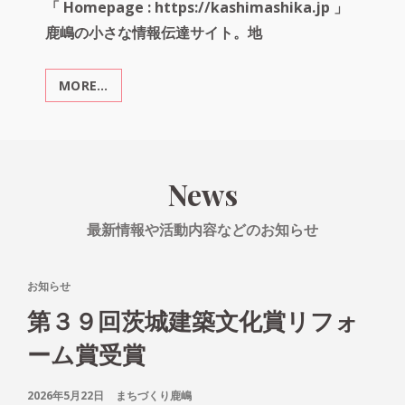
「 Homepage : https://kashimashika.jp 」
鹿嶋の小さな情報伝達サイト。地
MORE…
ま
ち
メ
デ
ィ
ア
News
「か
し
最新情報や活動内容などのお知らせ
ま
し
か」
CAT
お知らせ
LINKS
第３９回茨城建築文化賞リフォ
ーム賞受賞
POSTED
2026年5月22日
まちづくり鹿嶋