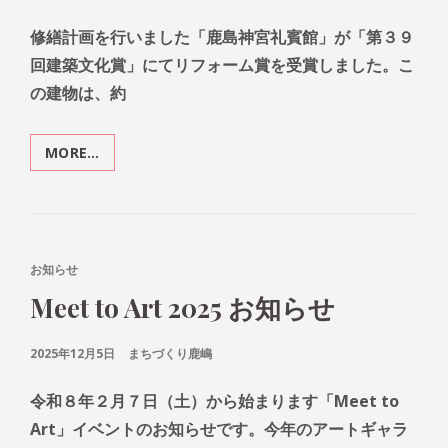
ON
修繕計画を行いました「鹿島神宮礼賓館」が「第３９
回建築文化賞」にてリフォーム賞を受賞しました。こ
の建物は、約
MORE…
第
３
９
回
茨
城
CAT
お知らせ
建
LINKS
Meet to Art 2025 お知らせ
築
文
化
POSTED
2025年12月5日
まちづくり鹿嶋
賞
ON
リ
令和８年２月７日（土）から始まります「Meet to
フ
ォ
Art」イベントのお知らせです。今年のアートギャラ