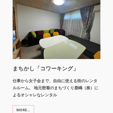
周
辺
地
区
中
心
市
街
地
活
性
化
事
まちかし「コワーキング」
業
仕事から女子会まで、自由に使える街のレンタ
ルルーム。 地元密着のまちづくり鹿嶋（株）に
よるオシャレなレンタル
MORE…
ま