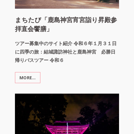
まちたび「鹿島神宮宵宮詣り昇殿参
拝直会饗膳」
ツアー募集中のサイト紹介 令和６年１月３１日
に四季の旅：結城諏訪神社と鹿島神宮 必勝日
帰りバスツアー 令和６
MORE…
ま
ち
た
び
「鹿
島
神
宮
宵