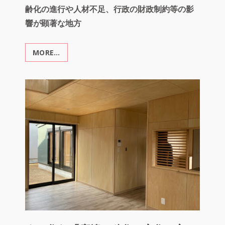
齢化の進行や人材不足、行政の財政制約等の影
響が顕著な地方
MORE…
連
携
事
業
「須
賀
川
ﾌ
ｫ
ｰ
ﾗ
ﾑ」
「か
み
す
舞