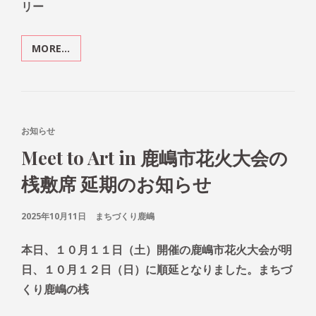
ー
リー
ム
賞
受
MORE…
MEET
賞
TO
ART
2025
お
知
CAT
お知らせ
ら
LINKS
Meet to Art in 鹿嶋市花火大会の
せ
桟敷席 延期のお知らせ
POSTED
2025年10月11日
まちづくり鹿嶋
ON
本日、１０月１１日（土）開催の鹿嶋市花火大会が明
日、１０月１２日（日）に順延となりました。まちづ
くり鹿嶋の桟