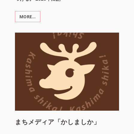
つける。 2020年に創
MORE…
ま
ち
舞
台
「大
鳥
居
ス
テ
ー
ジ」
まちメディア「かしましか」