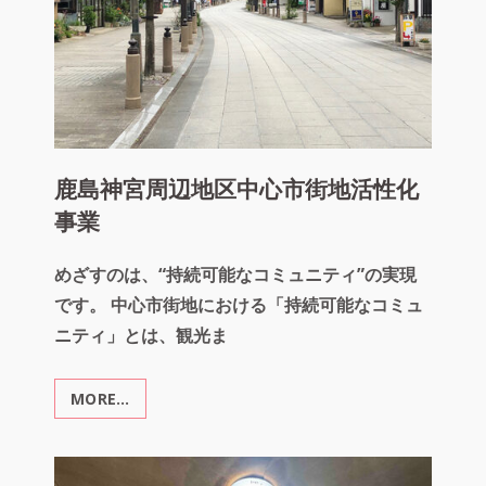
点
施
設
再
生
鹿島神宮周辺地区中心市街地活性化
事業
めざすのは、“持続可能なコミュニティ”の実現
です。 中心市街地における「持続可能なコミュ
ニティ」とは、観光ま
MORE…
鹿
島
神
宮