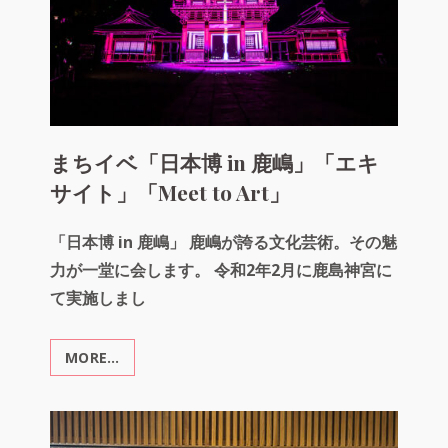
宮
詣
り
昇
殿
参
拝
直
まちイベ「日本博 in 鹿嶋」「エキ
会
サイト」「Meet to Art」
饗
膳」
「日本博 in 鹿嶋」 鹿嶋が誇る文化芸術。その魅
力が一堂に会します。 令和2年2月に鹿島神宮に
て実施しまし
MORE…
ま
ち
イ
ベ