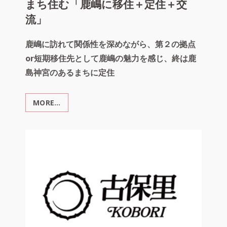
っ
まち住む「鹿嶋に移住＋定住＋交
ち
流」
ゃ
げ
祭
鹿嶋に訪れて関係性を深めながら、第２の拠点
り」
or短期移住先として鹿嶋の魅力を感じ、終は鹿
「東
洋
島神宮のあるまちに定住
大
学
MORE…
ま
と
ち
の
住
相
む
互
「鹿
協
嶋
力」
に
移
住
＋
定
住