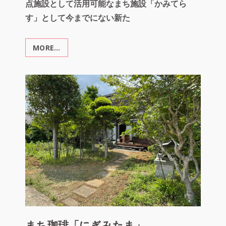
点施設として活用可能なまち施設「かみてら
す」として今までにない新た
MORE…
ま
ち
施
設
「か
み
て
ら
す」