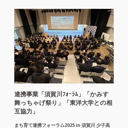
島
神
宮
「礼
賓
館
改
修
計
画」
連携事業「須賀川ﾌｫｰﾗﾑ」「かみす
舞っちゃげ祭り」「東洋大学との相
互協力」
まち育て連携フォーラム2025 in 須賀川 少子高