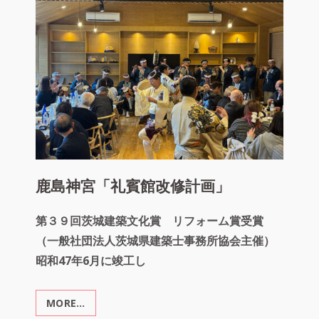
「日
本
博
IN
鹿
嶋」
「エ
キ
サ
イ
ト」
「MEET
TO
鹿島神宮「礼賓館改修計画」
ART」
第３９回茨城建築文化賞 リフォーム賞受賞
（一般社団法人茨城県建築士事務所協会主催）
昭和47年6月に竣工し
MORE…
鹿