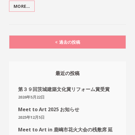
MORE…
MEET
TO
ART
IN
鹿
投
嶋
過去の投稿
稿
市
花
ナ
火
ビ
大
ゲ
会
ー
最近の投稿
の
シ
桟
ョ
敷
第３９回茨城建築文化賞リフォーム賞受賞
ン
席
2026年5月22日
延
期
Meet to Art 2025 お知らせ
の
2025年12月5日
お
知
Meet to Art in 鹿嶋市花火大会の桟敷席 延