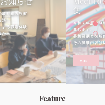
Meet To Art 「御船祭」募
集
令和７年度のMeet to Artは「御船祭」を募
集します。
募集要綱と御船祭絵について
その詳細内容はMOREから
MORE...
Feature