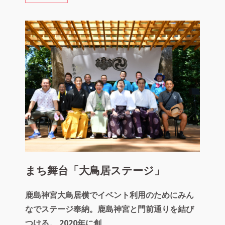
ち
か
し
「コ
ワ
ー
キ
ン
グ」
まち舞台「大鳥居ステージ」
鹿島神宮大鳥居横でイベント利用のためにみん
なでステージ奉納。鹿島神宮と門前通りを結び