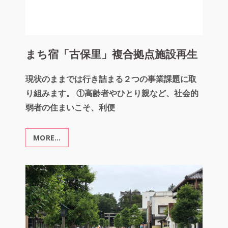
＋
交
流」
まち宿「古保里」複合拠点施設再生
現状のままでは行き詰まる２つの事業課題に取
り組みます。 ①高齢者やひとり親など、社会的
弱者の住まいこそ、利便
MORE…
ま
ち
宿
「古
保
里」
複
合
拠