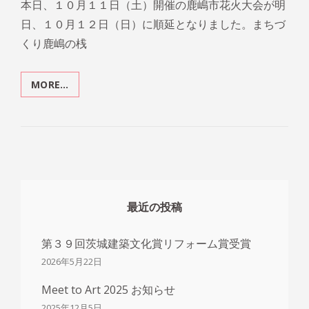
本日、１０月１１日（土）開催の鹿嶋市花火大会が明
日、１０月１２日（日）に順延となりました。まちづ
くり鹿嶋の桟
MORE…
MEET
TO
ART
IN
鹿
嶋
市
花
火
最近の投稿
大
会
第３９回茨城建築文化賞リフォーム賞受賞
の
桟
2026年5月22日
敷
席
Meet to Art 2025 お知らせ
延
2025年12月5日