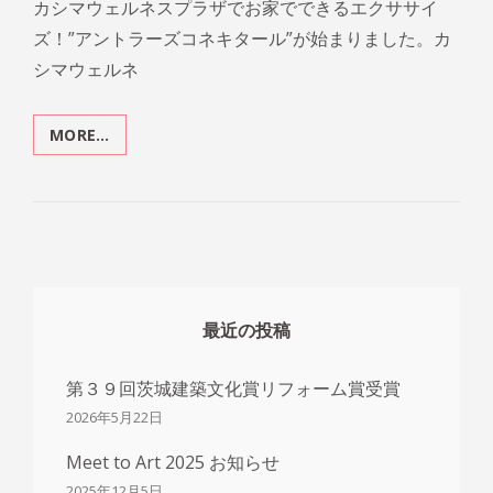
カシマウェルネスプラザでお家でできるエクササイ
ズ！”アントラーズコネキタール”が始まりました。カ
シマウェルネ
MORE…
「カ
シ
マ
ウ
ェ
ル
ネ
ス
プ
最近の投稿
ラ
ザ」
第３９回茨城建築文化賞リフォーム賞受賞
の
ご
2026年5月22日
紹
介
Meet to Art 2025 お知らせ
2025年12月5日